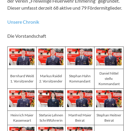
der Verein „Freiwillige Feuerwehr Emmering“ gegründet.
Dieser umfasst derzeit 68 aktive und 79 Fördermitglieder.
Unsere Chronik
Die Vorstandschaft
Daniel Nittel
Bernhard Weiß
Markus Raidel
Stephan Hahn
stellv.
1. Vorsitzender
2. Vorsitzender
Kommandant
Kommandant
Heinrich Maier
Stefanie Lehnen
Manfred Maier
Stephan Heitner
Kassenwart
Schriftführerin
Beirat
Beirat