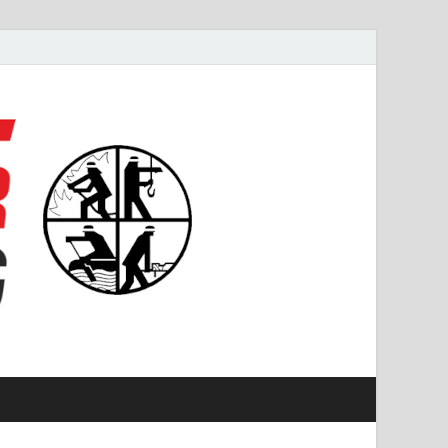
#starkfüremmering