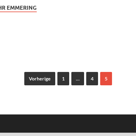
HR EMMERING
Vorherige
1
…
4
5