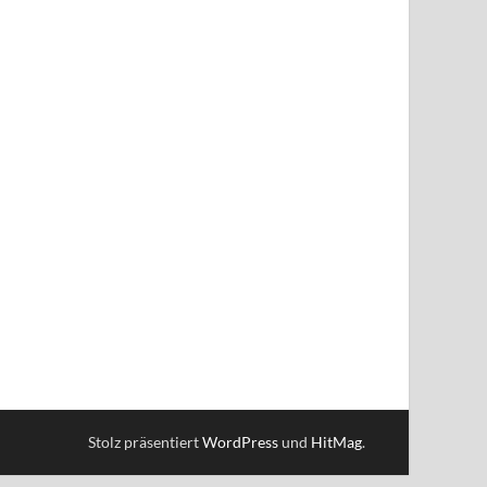
Stolz präsentiert
WordPress
und
HitMag
.