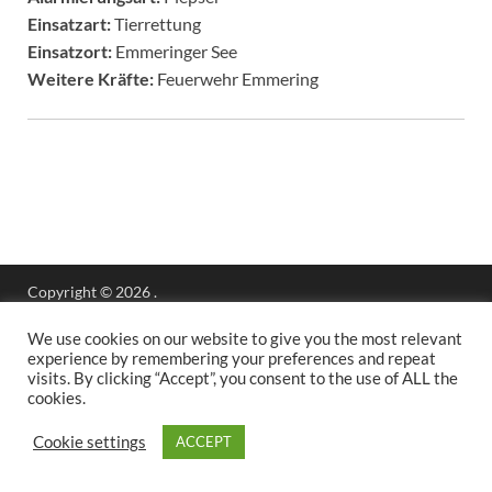
Einsatzart:
Tierrettung
Einsatzort:
Emmeringer See
Weitere Kräfte:
Feuerwehr Emmering
Copyright © 2026
.
Stolz präsentiert
WordPress
und
HitMag
.
We use cookies on our website to give you the most relevant
experience by remembering your preferences and repeat
visits. By clicking “Accept”, you consent to the use of ALL the
cookies.
Cookie settings
ACCEPT