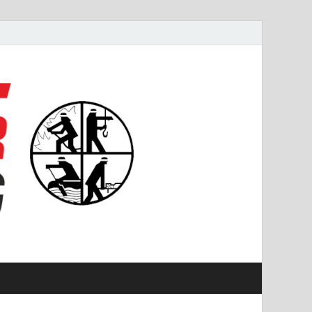
#starkfüremmering