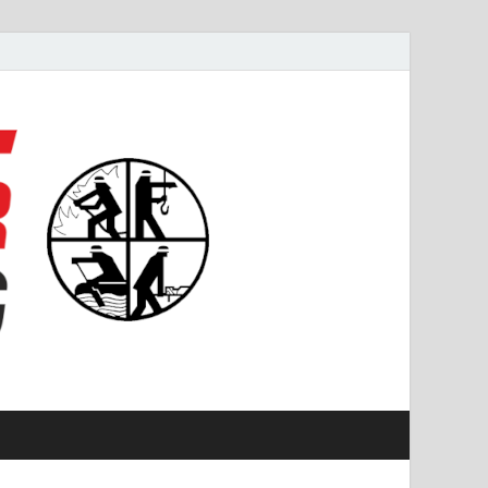
#starkfüremmering