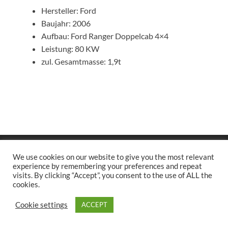
Hersteller: Ford
Baujahr: 2006
Aufbau: Ford Ranger Doppelcab 4×4
Leistung: 80 KW
zul. Gesamtmasse: 1,9t
Copyright © 2026
.
We use cookies on our website to give you the most relevant
Stolz präsentiert
WordPress
und
HitMag
.
experience by remembering your preferences and repeat
visits. By clicking “Accept”, you consent to the use of ALL the
cookies.
Cookie settings
ACCEPT