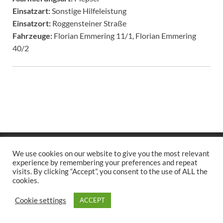
Einsatzart:
Sonstige Hilfeleistung
Einsatzort:
Roggensteiner Straße
Fahrzeuge:
Florian Emmering 11/1, Florian Emmering
40/2
Copyright © 2026
.
We use cookies on our website to give you the most relevant
Stolz präsentiert
WordPress
und
HitMag
.
experience by remembering your preferences and repeat
visits. By clicking “Accept”, you consent to the use of ALL the
cookies.
Cookie settings
ACCEPT