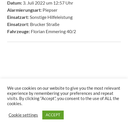
Datum:
3. Juli 2022 um 12:57 Uhr
Alarmierungsart:
Piepser
Einsatzart:
Sonstige Hilfeleistung
Einsatzort:
Brucker Straße
Fahrzeuge:
Florian Emmering 40/2
Copyright © 2026
.
We use cookies on our website to give you the most relevant
experience by remembering your preferences and repeat
Stolz präsentiert
WordPress
und
HitMag
.
visits. By clicking “Accept”, you consent to the use of ALL the
cookies.
Cookie settings
ACCEPT