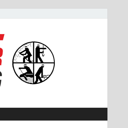
#starkfüremmering