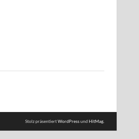
Stolz präsentiert
WordPress
und
HitMag
.