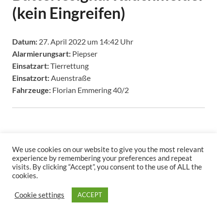
(kein Eingreifen)
Datum:
27. April 2022 um 14:42 Uhr
Alarmierungsart:
Piepser
Einsatzart:
Tierrettung
Einsatzort:
Auenstraße
Fahrzeuge:
Florian Emmering 40/2
We use cookies on our website to give you the most relevant
experience by remembering your preferences and repeat
visits. By clicking “Accept”, you consent to the use of ALL the
cookies.
Copyright © 2026
.
Cookie settings
ACCEPT
Stolz präsentiert
WordPress
und
HitMag
.