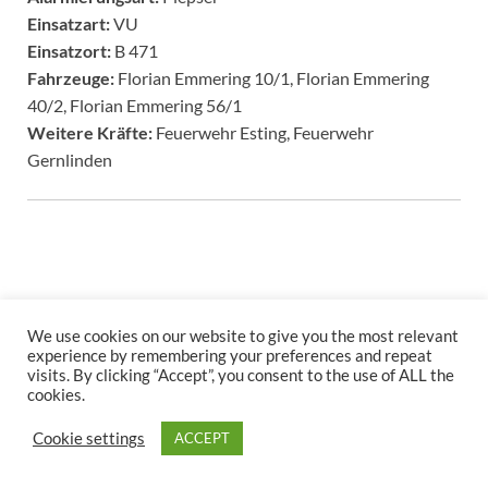
Einsatzart:
VU
Einsatzort:
B 471
Fahrzeuge:
Florian Emmering 10/1, Florian Emmering
40/2, Florian Emmering 56/1
Weitere Kräfte:
Feuerwehr Esting, Feuerwehr
Gernlinden
We use cookies on our website to give you the most relevant
experience by remembering your preferences and repeat
Copyright © 2026
.
visits. By clicking “Accept”, you consent to the use of ALL the
cookies.
Stolz präsentiert
WordPress
und
HitMag
.
Cookie settings
ACCEPT