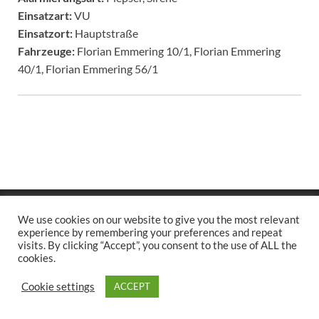
Einsatzart:
VU
Einsatzort:
Hauptstraße
Fahrzeuge:
Florian Emmering 10/1, Florian Emmering
40/1, Florian Emmering 56/1
Copyright © 2026
.
We use cookies on our website to give you the most relevant
Stolz präsentiert
WordPress
und
HitMag
.
experience by remembering your preferences and repeat
visits. By clicking “Accept”, you consent to the use of ALL the
cookies.
Cookie settings
ACCEPT