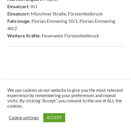
Einsatzart:
VU
Einsatzort:
Münchner Straße, Fürstenfeldbruck
Fahrzeuge:
Florian Emmering 10/1, Florian Emmering
40/2
Weitere Kräfte:
Feuerwehr Fürstenfeldbruck
We use cookies on our website to give you the most relevant
Copyright © 2026
.
experience by remembering your preferences and repeat
visits. By clicking “Accept”, you consent to the use of ALL the
Stolz präsentiert
WordPress
und
HitMag
.
cookies.
Cookie settings
ACCEPT