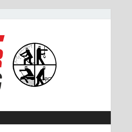
#starkfüremmering