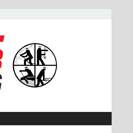
#starkfüremmering