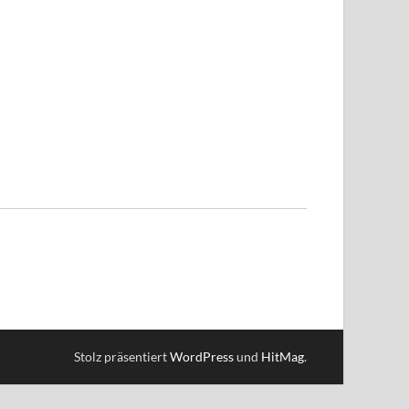
Stolz präsentiert
WordPress
und
HitMag
.