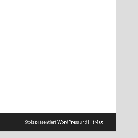
Stolz präsentiert
WordPress
und
HitMag
.