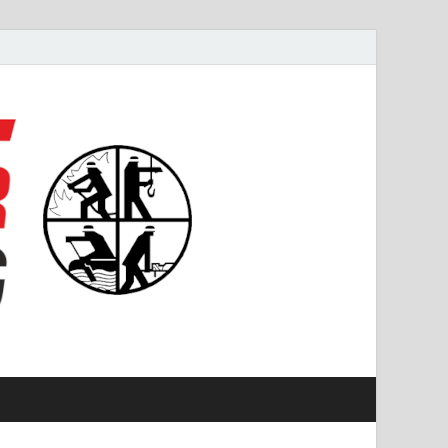
#starkfüremmering