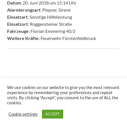
Datum:
20. Juni 2018 um 15:14 Uhr
Alarmierungsart:
Piepser, Sirene
Einsatzart:
Sonstige Hilfeleistung
Einsatzort:
Roggensteiner Straße
Fahrzeuge:
Florian Emmering 40/2
Weitere Kräfte:
Feuerwehr Fürstenfeldbruck
We use cookies on our website to give you the most relevant
experience by remembering your preferences and repeat
Copyright © 2026
.
visits. By clicking “Accept”, you consent to the use of ALL the
Stolz präsentiert
WordPress
und
HitMag
.
cookies.
Cookie settings
ACCEPT