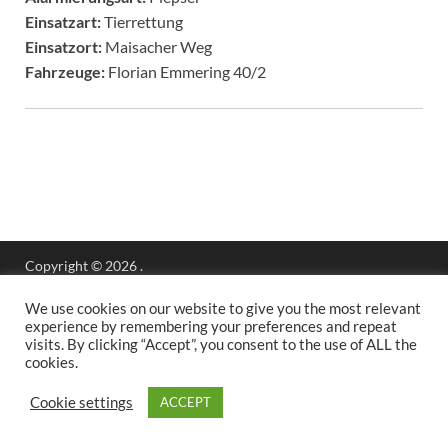
Einsatzart:
Tierrettung
Einsatzort:
Maisacher Weg
Fahrzeuge:
Florian Emmering 40/2
Copyright © 2026
.
Stolz präsentiert
WordPress
und
HitMag
.
We use cookies on our website to give you the most relevant
experience by remembering your preferences and repeat
visits. By clicking “Accept”, you consent to the use of ALL the
cookies.
Cookie settings
ACCEPT