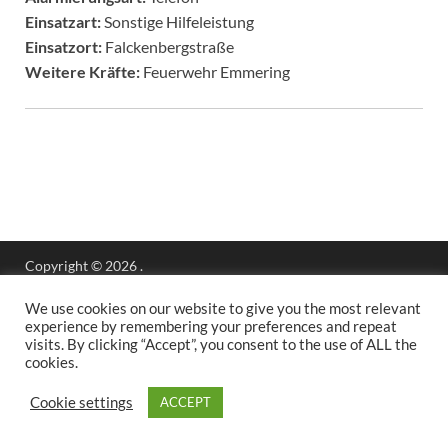
Einsatzart:
Sonstige Hilfeleistung
Einsatzort:
Falckenbergstraße
Weitere Kräfte:
Feuerwehr Emmering
Copyright © 2026
.
Stolz präsentiert
WordPress
und
HitMag
.
We use cookies on our website to give you the most relevant
experience by remembering your preferences and repeat
visits. By clicking “Accept”, you consent to the use of ALL the
cookies.
Cookie settings
ACCEPT