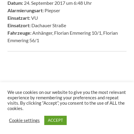
Datum:
24. September 2017 um 6:48 Uhr
Alarmierungsart:
Piepser
Einsatzart:
VU
Einsatzort:
Dachauer Straße
Fahrzeuge:
Anhänger, Florian Emmering 10/1, Florian
Emmering 56/1
We use cookies on our website to give you the most relevant
experience by remembering your preferences and repeat
Copyright © 2026
.
visits. By clicking “Accept”, you consent to the use of ALL the
Stolz präsentiert
WordPress
und
HitMag
.
cookies.
Cookie settings
ACCEPT