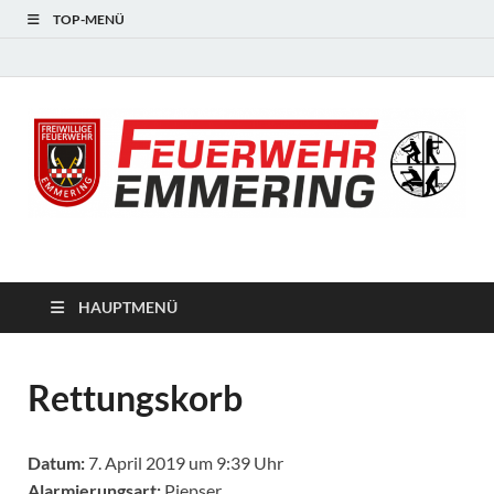
TOP-MENÜ
#starkfüremmering
HAUPTMENÜ
Rettungskorb
Datum:
7. April 2019 um 9:39 Uhr
Alarmierungsart:
Piepser