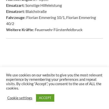
Einsatzart:
Sonstige Hilfeleistung
Einsatzort:
Blaichstraße
Fahrzeuge:
Florian Emmering 10/1, Florian Emmering
40/2
Weitere Kräfte:
Feuerwehr Fürstenfeldbruck
We use cookies on our website to give you the most relevant
Copyright © 2026
.
experience by remembering your preferences and repeat
visits. By clicking “Accept”, you consent to the use of ALL the
Stolz präsentiert
WordPress
und
HitMag
.
cookies.
Cookie settings
ACCEPT