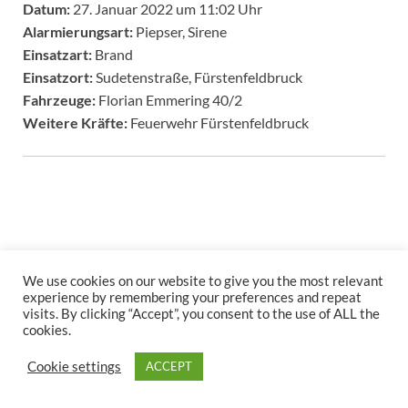
Datum:
27. Januar 2022 um 11:02 Uhr
Alarmierungsart:
Piepser, Sirene
Einsatzart:
Brand
Einsatzort:
Sudetenstraße, Fürstenfeldbruck
Fahrzeuge:
Florian Emmering 40/2
Weitere Kräfte:
Feuerwehr Fürstenfeldbruck
We use cookies on our website to give you the most relevant
experience by remembering your preferences and repeat
Copyright © 2026
.
visits. By clicking “Accept”, you consent to the use of ALL the
Stolz präsentiert
WordPress
und
HitMag
.
cookies.
Cookie settings
ACCEPT