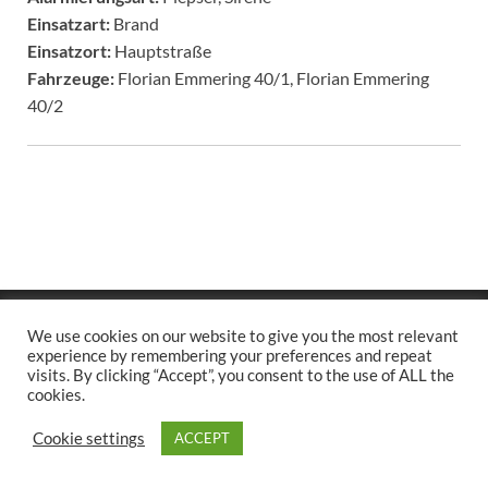
Einsatzart:
Brand
Einsatzort:
Hauptstraße
Fahrzeuge:
Florian Emmering 40/1, Florian Emmering
40/2
Copyright © 2026
.
We use cookies on our website to give you the most relevant
Stolz präsentiert
WordPress
und
HitMag
.
experience by remembering your preferences and repeat
visits. By clicking “Accept”, you consent to the use of ALL the
cookies.
Cookie settings
ACCEPT