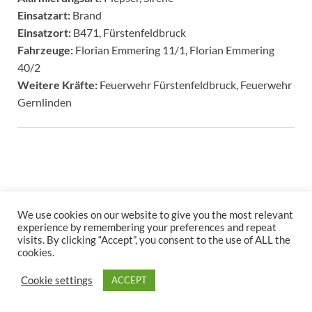
Einsatzart:
Brand
Einsatzort:
B471, Fürstenfeldbruck
Fahrzeuge:
Florian Emmering 11/1, Florian Emmering
40/2
Weitere Kräfte:
Feuerwehr Fürstenfeldbruck, Feuerwehr
Gernlinden
We use cookies on our website to give you the most relevant
experience by remembering your preferences and repeat
Copyright © 2026
.
visits. By clicking “Accept”, you consent to the use of ALL the
cookies.
Stolz präsentiert
WordPress
und
HitMag
.
Cookie settings
ACCEPT