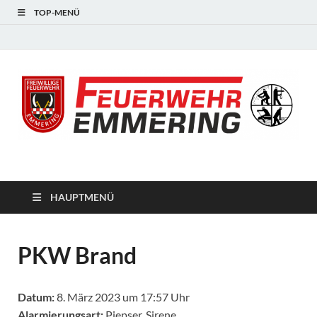
TOP-MENÜ
#starkfüremmering
HAUPTMENÜ
PKW Brand
Datum:
8. März 2023 um 17:57 Uhr
Alarmierungsart:
Piepser, Sirene