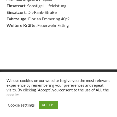
Einsatzart:
Sonstige Hilfeleistung
Einsatzort:
Dr.-Rank-Straße
Fahrzeuge:
Florian Emmering 40/2
Weitere Kräfte:
Feuerwehr Esting
Copyright © 2026
.
We use cookies on our website to give you the most relevant
Stolz präsentiert
WordPress
und
HitMag
.
experience by remembering your preferences and repeat
visits. By clicking “Accept”, you consent to the use of ALL the
cookies.
Cookie settings
ACCEPT