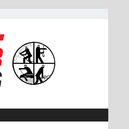
#starkfüremmering