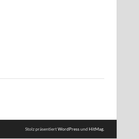
Stolz präsentiert
WordPress
und
HitMag
.