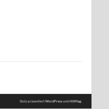
Stolz präsentiert
WordPress
und
HitMag
.