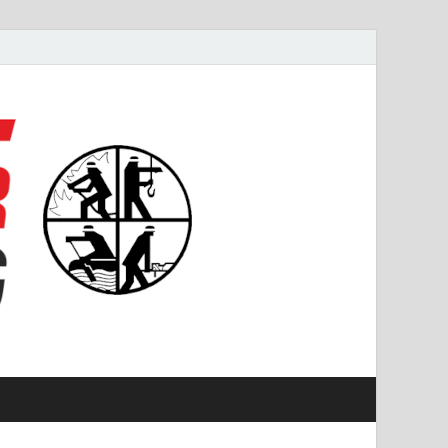
#starkfüremmering