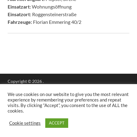
Einsatzart:
Wohnungsöffnung
Einsatzort:
Roggensteinerstraße
Fahrzeuge:
Florian Emmering 40/2
Copyright © 2026
.
Stolz präsentiert
WordPress
und
HitMag
.
We use cookies on our website to give you the most relevant
experience by remembering your preferences and repeat
visits. By clicking “Accept”, you consent to the use of ALL the
cookies.
Cookie settings
ACCEPT