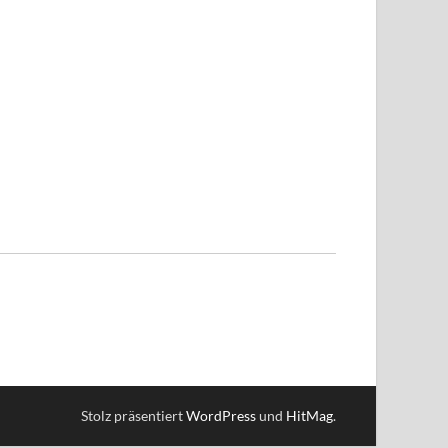
Stolz präsentiert
WordPress
und
HitMag
.