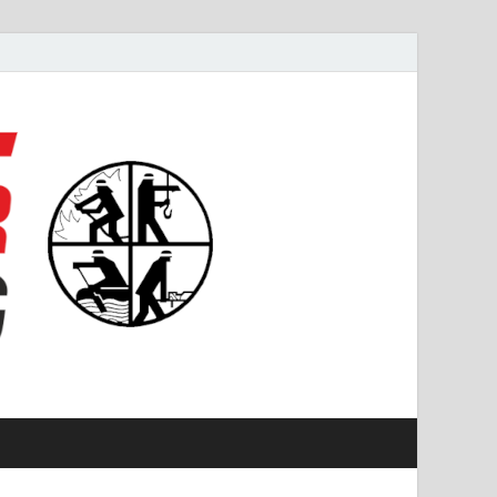
#starkfüremmering