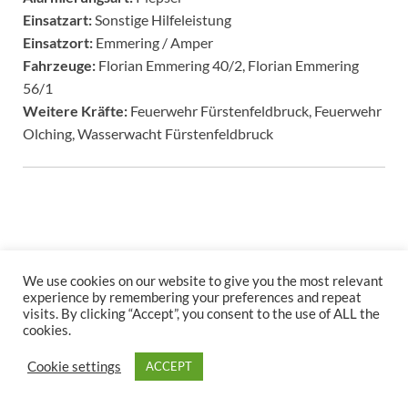
Einsatzart:
Sonstige Hilfeleistung
Einsatzort:
Emmering / Amper
Fahrzeuge:
Florian Emmering 40/2, Florian Emmering
56/1
Weitere Kräfte:
Feuerwehr Fürstenfeldbruck, Feuerwehr
Olching, Wasserwacht Fürstenfeldbruck
We use cookies on our website to give you the most relevant
experience by remembering your preferences and repeat
Copyright © 2026
.
visits. By clicking “Accept”, you consent to the use of ALL the
cookies.
Stolz präsentiert
WordPress
und
HitMag
.
Cookie settings
ACCEPT