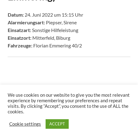
Datum:
24. Juni 2022 um 15:15 Uhr
Alarmierungsart:
Piepser, Sirene
Einsatzart:
Sonstige Hilfeleistung
Einsatzort:
Mitterfeld, Biburg
Fahrzeuge:
Florian Emmering 40/2
We use cookies on our website to give you the most relevant
experience by remembering your preferences and repeat
Copyright © 2026
.
visits. By clicking “Accept”, you consent to the use of ALL the
cookies.
Stolz präsentiert
WordPress
und
HitMag
.
Cookie settings
ACCEPT