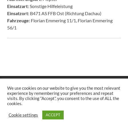
Einsatzart:
Sonstige Hilfeleistung
Einsatzort:
B471 AS FFB Ost (Richtung Dachau)
Fahrzeuge:
Florian Emmering 11/1, Florian Emmering
56/1
Copyright © 2026
.
We use cookies on our website to give you the most relevant
Stolz präsentiert
WordPress
und
HitMag
.
experience by remembering your preferences and repeat
visits. By clicking “Accept”, you consent to the use of ALL the
cookies.
Cookie settings
ACCEPT