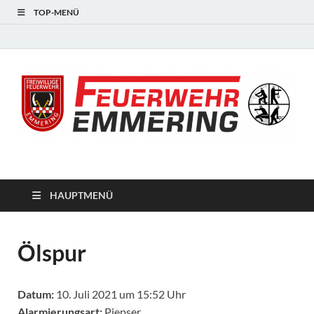
TOP-MENÜ
#starkfüremmering
HAUPTMENÜ
Ölspur
Datum:
10. Juli 2021 um 15:52 Uhr
Alarmierungsart:
Piepser