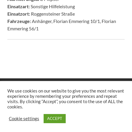
Einsatzart:
Sonstige Hilfeleistung
Einsatzort:
Roggensteiner Straße
Fahrzeuge:
Anhänger, Florian Emmering 10/1, Florian
Emmering 56/1
Copyright © 2026
.
We use cookies on our website to give you the most relevant
Stolz präsentiert
WordPress
und
HitMag
.
experience by remembering your preferences and repeat
visits. By clicking “Accept”, you consent to the use of ALL the
cookies.
Cookie settings
ACCEPT