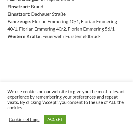
Einsatzart:
Brand
Einsatzort:
Dachauer Straße
Fahrzeuge:
Florian Emmering 10/1, Florian Emmering
40/1, Florian Emmering 40/2, Florian Emmering 56/1
Weitere Kräfte:
Feuerwehr Fürstenfeldbruck
We use cookies on our website to give you the most relevant
Copyright © 2026
.
experience by remembering your preferences and repeat
visits. By clicking “Accept”, you consent to the use of ALL the
Stolz präsentiert
WordPress
und
HitMag
.
cookies.
Cookie settings
ACCEPT