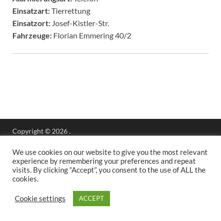
Einsatzart:
Tierrettung
Einsatzort:
Josef-Kistler-Str.
Fahrzeuge:
Florian Emmering 40/2
Copyright © 2026
.
Stolz präsentiert
WordPress
und
HitMag
.
We use cookies on our website to give you the most relevant
experience by remembering your preferences and repeat
visits. By clicking “Accept”, you consent to the use of ALL the
cookies.
Cookie settings
ACCEPT