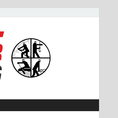
#starkfüremmering