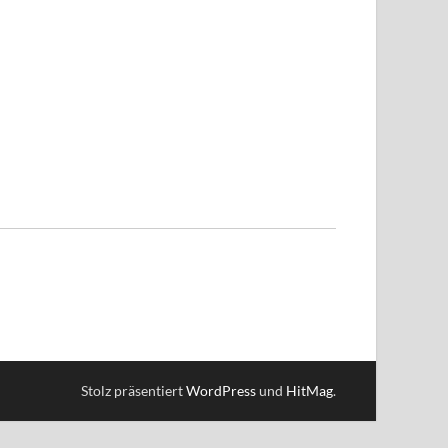
Stolz präsentiert
WordPress
und
HitMag
.