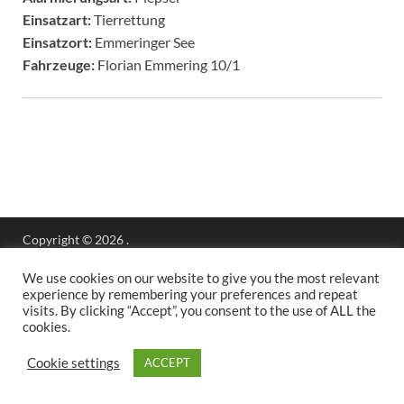
Einsatzart:
Tierrettung
Einsatzort:
Emmeringer See
Fahrzeuge:
Florian Emmering 10/1
Copyright © 2026
.
Stolz präsentiert
WordPress
und
HitMag
.
We use cookies on our website to give you the most relevant
experience by remembering your preferences and repeat
visits. By clicking “Accept”, you consent to the use of ALL the
cookies.
Cookie settings
ACCEPT