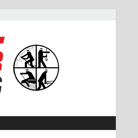
#starkfüremmering