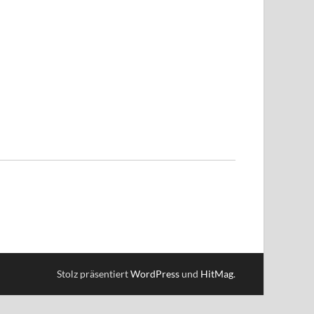
Stolz präsentiert
WordPress
und
HitMag
.