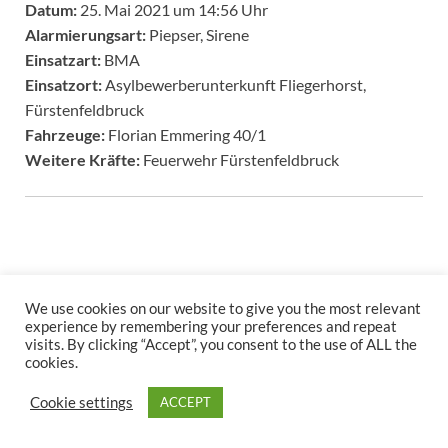
Datum:
25. Mai 2021 um 14:56 Uhr
Alarmierungsart:
Piepser, Sirene
Einsatzart:
BMA
Einsatzort:
Asylbewerberunterkunft Fliegerhorst,
Fürstenfeldbruck
Fahrzeuge:
Florian Emmering 40/1
Weitere Kräfte:
Feuerwehr Fürstenfeldbruck
We use cookies on our website to give you the most relevant
experience by remembering your preferences and repeat
visits. By clicking “Accept”, you consent to the use of ALL the
Copyright © 2026
.
cookies.
Stolz präsentiert
WordPress
und
HitMag
.
Cookie settings
ACCEPT