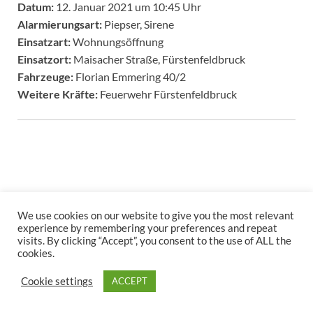
Datum:
12. Januar 2021 um 10:45 Uhr
Alarmierungsart:
Piepser, Sirene
Einsatzart:
Wohnungsöffnung
Einsatzort:
Maisacher Straße, Fürstenfeldbruck
Fahrzeuge:
Florian Emmering 40/2
Weitere Kräfte:
Feuerwehr Fürstenfeldbruck
We use cookies on our website to give you the most relevant
experience by remembering your preferences and repeat
Copyright © 2026
.
visits. By clicking “Accept”, you consent to the use of ALL the
Stolz präsentiert
WordPress
und
HitMag
.
cookies.
Cookie settings
ACCEPT