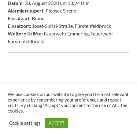
Datum:
28. August 2020 um 13:24 Uhr
Alarmierungsart:
Piepser, Sirene
Einsatzart:
Brand
Einsatzort:
Josef-Spital-Straße, Fürstenfeldbruck
Weitere Kräfte:
Feuerwehr Emmering, Feuerwehr
Fürstenfeldbruck
We use cookies on our website to give you the most relevant
experience by remembering your preferences and repeat
Copyright © 2026
.
visits. By clicking “Accept”, you consent to the use of ALL the
Stolz präsentiert
WordPress
und
HitMag
.
cookies.
Cookie settings
ACCEPT