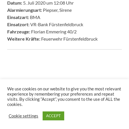
Datum:
5. Juli 2020 um 12:08 Uhr
Alarmierungsart:
Piepser, Sirene
Einsatzart:
BMA
Einsatzort:
VR-Bank Fürstenfeldbruck
Fahrzeuge:
Florian Emmering 40/2
Weitere Kräfte:
Feuerwehr Fürstenfeldbruck
We use cookies on our website to give you the most relevant
experience by remembering your preferences and repeat
Copyright © 2026
.
visits. By clicking “Accept”, you consent to the use of ALL the
Stolz präsentiert
WordPress
und
HitMag
.
cookies.
Cookie settings
ACCEPT