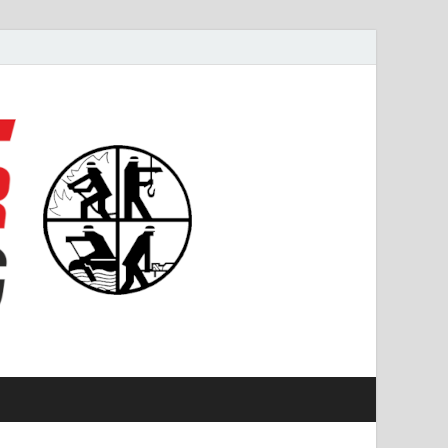
#starkfüremmering