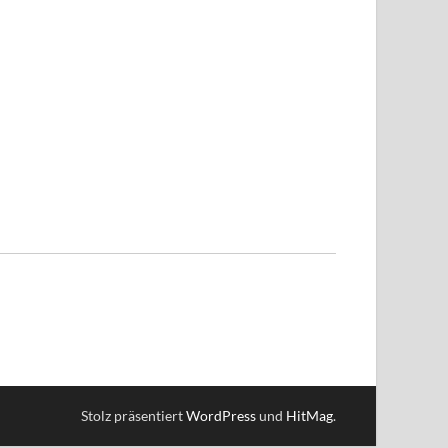
Stolz präsentiert
WordPress
und
HitMag
.