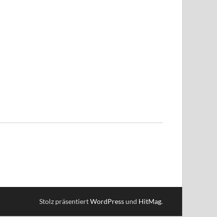
Stolz präsentiert
WordPress
und
HitMag
.