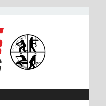
#starkfüremmering