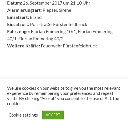
Datum:
26. September 2017 um 21:10 Uhr
Alarmierungsart:
Piepser, Sirene
Einsatzart:
Brand
Einsatzort:
Polzstraße, Fürstenfeldbruck
Fahrzeuge:
Florian Emmering 10/1, Florian Emmering
40/1, Florian Emmering 40/2
Weitere Kräfte:
Feuerwehr Fürstenfeldbruck
We use cookies on our website to give you the most relevant
experience by remembering your preferences and repeat
visits. By clicking “Accept”, you consent to the use of ALL the
Copyright © 2026
.
cookies.
Stolz präsentiert
WordPress
und
HitMag
.
Cookie settings
ACCEPT