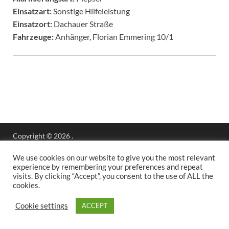
Einsatzart:
Sonstige Hilfeleistung
Einsatzort:
Dachauer Straße
Fahrzeuge:
Anhänger, Florian Emmering 10/1
Copyright © 2026
.
Stolz präsentiert
WordPress
und
HitMag
.
We use cookies on our website to give you the most relevant
experience by remembering your preferences and repeat
visits. By clicking “Accept”, you consent to the use of ALL the
cookies.
Cookie settings
ACCEPT