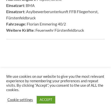
Einsatzart:
BMA
Einsatzort:
Asylbewerberunterkunft FFB Fliegerhorst,
Fürstenfeldbruck
Fahrzeuge:
Florian Emmering 40/2
Weitere Kräfte:
Feuerwehr Fürstenfeldbruck
We use cookies on our website to give you the most relevant
Copyright © 2026
.
experience by remembering your preferences and repeat
visits. By clicking “Accept”, you consent to the use of ALL the
Stolz präsentiert
WordPress
und
HitMag
.
cookies.
Cookie settings
ACCEPT