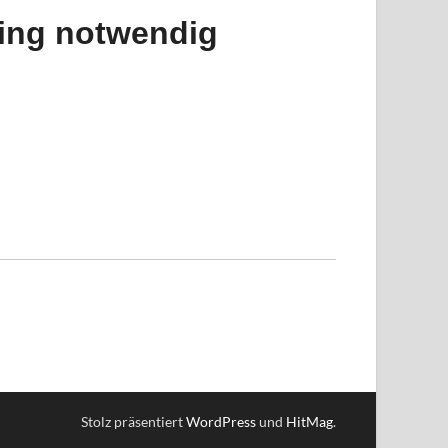
ring notwendig
Stolz präsentiert
WordPress
und
HitMag
.