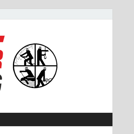
#starkfüremmering