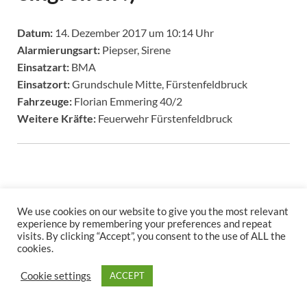
Datum:
14. Dezember 2017 um 10:14 Uhr
Alarmierungsart:
Piepser, Sirene
Einsatzart:
BMA
Einsatzort:
Grundschule Mitte, Fürstenfeldbruck
Fahrzeuge:
Florian Emmering 40/2
Weitere Kräfte:
Feuerwehr Fürstenfeldbruck
We use cookies on our website to give you the most relevant
experience by remembering your preferences and repeat
visits. By clicking “Accept”, you consent to the use of ALL the
cookies.
Copyright © 2026
.
Stolz präsentiert
WordPress
und
HitMag
.
Cookie settings
ACCEPT