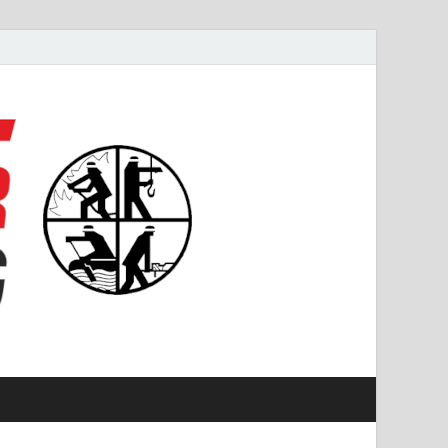
#starkfüremmering