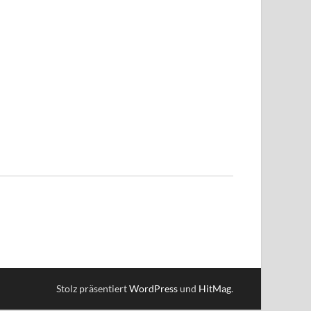
Stolz präsentiert
WordPress
und
HitMag
.